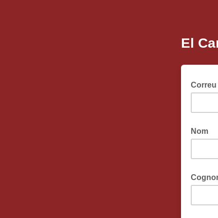
El Ca
Correu 
Nom
Cogno