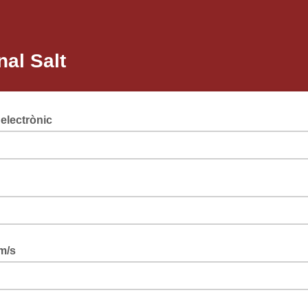
nal Salt
electrònic
m/s