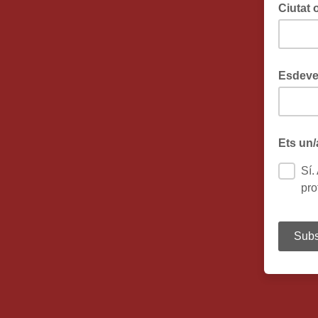
Ciutat 
Esdeve
Ets un/
Sí.
pro